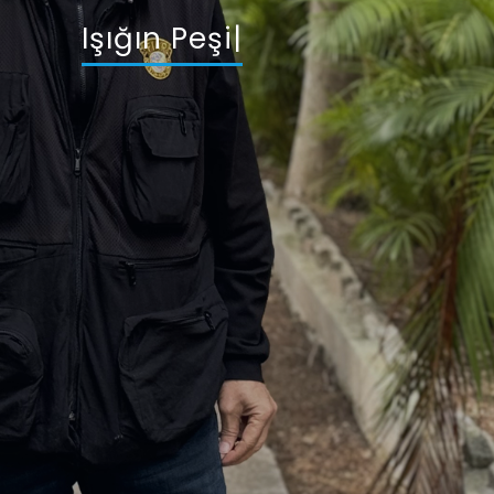
Işığın Peşinde
|