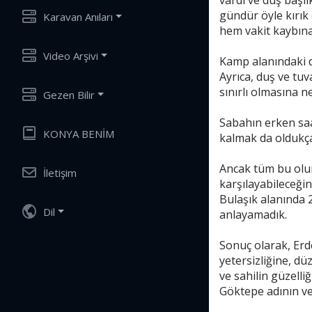
vardı ve duş başlı
gündür öyle kırık
Karavan Anıları
hem vakit kaybına
Video Arşivi
Kamp alanındaki dü
Ayrıca, duş ve tu
sınırlı olmasına n
Gezen Bilir
Sabahın erken sa
KONYA BENİM
kalmak da oldukça
Ancak tüm bu olums
İletişim
karşılayabileceği
Bulaşık alanında 
Dil
anlayamadık.
Sonuç olarak, Erd
yetersizliğine, d
ve sahilin güzell
Göktepe adının ver