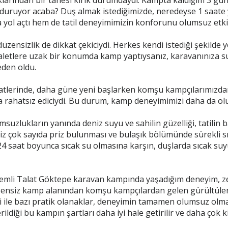
klarından bir tanesi kırık durumdaydı. Kampta kaldığım 3 gün 
 duruyor acaba? Duş almak istediğimizde, neredeyse 1 saate 
 yol açtı hem de tatil deneyimimizin konforunu olumsuz etkil
zensizlik de dikkat çekiciydi. Herkes kendi istediği şekilde
valetlere uzak bir konumda kamp yaptıysanız, karavanınıza
eden oldu.
atlerinde, daha güne yeni başlarken komşu kampçılarımızda
 rahatsız ediciydi. Bu durum, kamp deneyimimizi daha da olu
uzlukların yanında deniz suyu ve sahilin güzelliği, tatilin baz
niz çok sayıda priz bulunması ve bulaşık bölümünde sürekli sı
24 saat boyunca sıcak su olmasına karşın, duşlarda sıcak suy
emli Talat Göktepe karavan kampında yaşadığım deneyim, ze
üzensiz kamp alanından komşu kampçılardan gelen gürültüler
iği ile bazı pratik olanaklar, deneyimin tamamen olumsuz ol
ildiği bu kampın şartları daha iyi hale getirilir ve daha çok ki