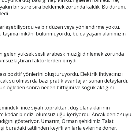
boyunca duş başlığı hep kırıktı. İlgilenen olmadı. Kaç
yakın bir süre sıra beklemek zorunda kaldık. Bu durum,
edi.
 yerleşebiliyordu ve bir düzen veya yönlendirme yoktu.
 su taşıma imkânı bulunmuyordu, bu da yaşam alanımızın
n gelen yüksek sesli arabesk müziği dinlemek zorunda
msuzlaştıran faktörlerden biriydi.
ı pozitif yönlerini oluşturuyordu. Elektrik ihtiyacınızı
cak su olması da bazı pratik avantajlar sunan detaylardı.
un öğleden sonra neden bittiğini ve soğuk aktığını
mindeki ince siyah topraktan, duş olanaklarının
e kadar bir dizi olumsuzluğu içeriyordu. Ancak deniz suyu
madığını gösteriyor. Umarım, Orman şehidimiz Talat
şi buradaki tatilinden keyifli anılarla evlerine döner.