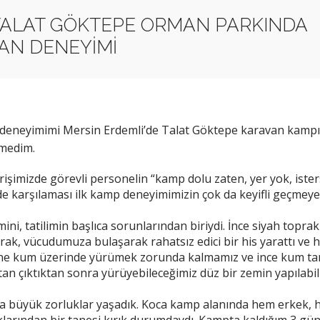
TALAT GÖKTEPE ORMAN PARKINDA
VAN DENEYİMİ
deneyimimi Mersin Erdemli’de Talat Göktepe karavan kampınd
medim.
işimizde görevli personelin “kamp dolu zaten, yer yok, ister
de karşılaması ilk kamp deneyimimizin çok da keyifli geçmeye
ini, tatilimin başlıca sorunlarından biriydi. İnce siyah top
prak, vücudumuza bulaşarak rahatsız edici bir his yarattı ve h
ine kum üzerinde yürümek zorunda kalmamız ve ince kum tanel
tan çıktıktan sonra yürüyebileceğimiz düz bir zemin yapılabili
büyük zorluklar yaşadık. Koca kamp alanında hem erkek, he