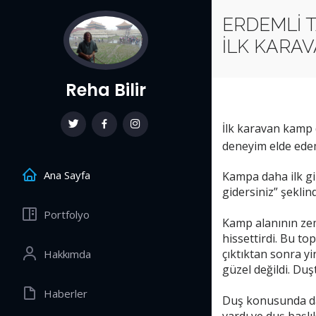
ERDEMLİ 
İLK KARA
Reha Bilir
İlk karavan kamp 
deneyim elde ede
Ana Sayfa
Kampa daha ilk gir
gidersiniz” şeklin
Portfolyo
Kamp alanının zem
hissettirdi. Bu to
çıktıktan sonra y
Hakkımda
güzel değildi. Duş
Haberler
Duş konusunda da 