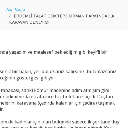
Ana Sayfa
ERDEMLİ TALAT GÖKTEPE ORMAN PARKINDA İLK
KARAVAN DENEYİMİ
a yaşadım ve maalesef beklediğim gibi keyifli bir
seniz bir bakın, yer bulursanız kalırsınız, bulamazsanız
ceğinin göstergesi gibiydi.
rak tabakası, sanki kömür madenine adım atmışım gibi
er adımımızda etrafa ince toz bulutları saçıldı. Duştan
erini karavana (çadırda kalanlar için çadıra) taşımak
r.
m de kadınlar için olan bölümde sadece ikişer tane duş