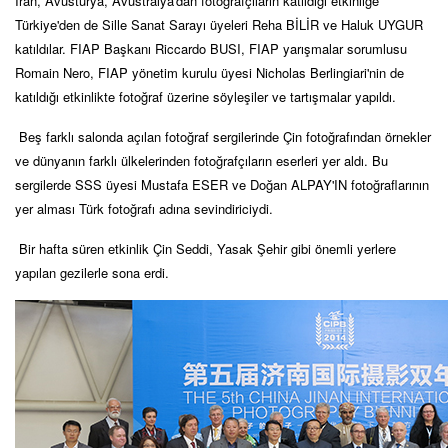
İran, Avusturya, Avustralya'dan fotoğrafçıların katıldığı etkinliğe
Türkiye'den de Sille Sanat Sarayı üyeleri Reha BİLİR ve Haluk UYGUR
katıldılar.
FIAP Başkanı Riccardo BUSI, FIAP yarışmalar sorumlusu
Romain Nero, FIAP yönetim kurulu üyesi Nicholas Berlingiari'nin de
katıldığı etkinlikte fotoğraf üzerine söyleşiler ve tartışmalar yapıldı.
Beş farklı salonda açılan fotoğraf sergilerinde Çin fotoğrafından örnekler
ve dünyanın farklı ülkelerinden fotoğrafçıların eserleri yer aldı. Bu
sergilerde SSS üyesi Mustafa ESER ve Doğan ALPAY'IN fotoğraflarının
yer alması Türk fotoğrafı adına sevindiriciydi.
Bir hafta süren etkinlik
Çin Seddi, Yasak Şehir gibi önemli yerlere
yapılan gezilerle sona erdi.