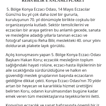
REHA BİLİR’E ANLAMLI PLAKET
5. Bölge Konya Eczacı Odası, 14 Mayıs Eczacılar
Günü’nü bu yıl çok daha özel bir gururla,
kuruluşunun 70. yıl dönümüyle birlikte coşkulu bir
organizasyonla kutladı. Sektör temsilcilerini ve
eczacıları bir araya getiren bu anlamlı gecede, sanata
ve mesleğine adadığı yıllarla tanınan eczacı ve
fotoğraf sanatçısı Reha Bilir, meslekteki 40. onur yılını
doldurarak plakete layık görüldü.
Açılış konuşmasını yapan 5. Bölge Konya Eczacı Odası
Başkanı Hakan Koru; eczacılık mesleğinin toplum
sağlığındaki hayati rolüne, eczacı-hasta ilişkilerinin bir
aile sıcaklığında sürdürüldüğüne ve halkın en
güvendiği meslek gruplarının başında eczacıların
geldiğine dikkat çekti. Konya Eczacı Odası’nın 70 yıldır
artan bir heyecan ve kararlılıkla hizmet ürettiğini
belirten Koru, odanın kurulmasından bugüne kadar
emek veren tüm meslektaşlarına teşekkürlerini iletti.
Konya’nın eczacılık ve sanat hafızasında önemli bir iz