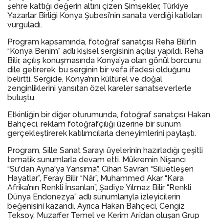
şehre kattığı değerin altını çizen Şimşekler, Türkiye
Yazarlar Birliği Konya Şubesi’nin sanata verdiği katkıları
vurguladı.
Program kapsamında, fotoğraf sanatçısı Reha Bilir’in
“Konya Benim” adlı kişisel sergisinin açılışı yapıldı. Reha
Bilir, açılış konuşmasında Konya’ya olan gönül borcunu
dile getirerek, bu serginin bir vefa ifadesi olduğunu
belirtti. Sergide, Konya’nın kültürel ve doğal
zenginliklerini yansıtan özel kareler sanatseverlerle
buluştu.
Etkinliğin bir diğer oturumunda, fotoğraf sanatçısı Hakan
Bahçeci, reklam fotoğrafçılığı üzerine bir sunum
gerçekleştirerek katılımcılarla deneyimlerini paylaştı.
Program, Sille Sanat Sarayı üyelerinin hazırladığı çeşitli
tematik sunumlarla devam etti. Mükremin Nişancı
“Su'dan Ayna'ya Yansıma”, Cihan Savran “Silüetleşen
Hayatlar”, Feray Bilir “Nâr”, Muhammed Akar “Kara
Afrika’nın Renkli İnsanları”, Şadiye Yılmaz Bilir “Renkli
Dünya Endonezya” adlı sunumlarıyla izleyicilerin
beğenisini kazandı. Ayrıca Hakan Bahçeci, Cengiz
Teksoy, Muzaffer Temel ve Kerim Arı’dan oluşan Grup