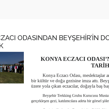
ZACI ODASINDAN BEYŞEHİR’İN DO
K
KONYA ECZACI ODASI’
TARİ
Konya Eczacı Odası, meslektaşlar ar
bir kültür ve doğa gezisine imza attı. Bey
üzere yola çıkan eczacılar, doğayla baş ba
Beyşehir Trekking Grubu Kurucusu Mustafa 
gerçekleşen gezi, katılımcılara adeta bir görsel şöl