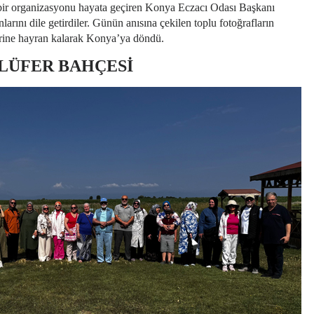
li bir organizasyonu hayata geçiren Konya Eczacı Odası Başkanı
rını dile getirdiler. Günün anısına çekilen toplu fotoğrafların
erine hayran kalarak Konya’ya döndü.
LÜFER BAHÇESİ