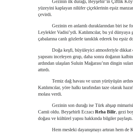
Gezinin ilk durağı, Beyşehir’in Çiftlik Köy
yüzeyini kaplayan nilüfer çiçeklerinin eşsiz manzar
çevirdi.
Gezinin en anlamlı duraklarından biri ise f
Leylekler Vadisi’ydi. Katılımcılar, bu yıl dünyaya
çabalarına canlı gözlerle tanıklık ederek bu eşsiz 
Doğa keşfi, büyüleyici atmosferiyle dikkat
yapısını inceleyen grup, daha sonra doğanın kalbin
ardından ulaşılan Suluin Mağarası’nın dingin sular
attırdı.
Temiz dağ havası ve uzun yürüyüşün ardınd
Katılımcılar, yöre halkı tarafından taze olarak hazı
molası verdi.
Gezinin son durağı ise Türk ahşap mimarisi
Camii oldu. Beyşehirli Eczacı
Reha Bilir
, gezi bo
doğası ve kültürel yapısı hakkında bilgiler paylaştı.
Hem mesleki dayanışmayı artıran hem de Ko