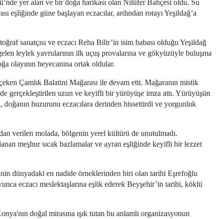
ü’nde yer alan ve bir doğa harikası olan Nilüfer Bahçesi oldu. Su
ası eşliğinde güne başlayan eczacılar, ardından rotayı Yeşildağ’a
otoğraf sanatçısı ve eczacı Reha Bilir’in isim babası olduğu Yeşildağ
 gelen leylek yavrularının ilk uçuş provalarına ve gökyüzüyle buluşma
doğa olayının heyecanına ortak oldular.
 çeken Çamlık Balatini Mağarası ile devam etti. Mağaranın mistik
de gerçekleştirilen uzun ve keyifli bir yürüyüşe imza attı. Yürüyüşün
ı, doğanın huzurunu eczacılara derinden hissettirdi ve yorgunluk
an verilen molada, bölgenin yerel kültürü de unutulmadı.
rlanan meşhur sıcak bazlamalar ve ayran eşliğinde keyifli bir lezzet
nin dünyadaki en nadide örneklerinden biri olan tarihi Eşrefoğlu
yunca eczacı meslektaşlarına eşlik ederek Beyşehir’in tarihi, köklü
nya'nın doğal mirasına ışık tutan bu anlamlı organizasyonun