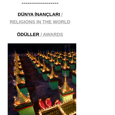
------------------
DÜNYA İNANÇLARI
/
RELIGIONS IN THE WORLD
ÖDÜLLER
/ AWARDS