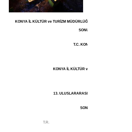
KONYA İL KÜLTÜR ve TURİZM MÜDÜRLÜ
ĞÜ 13. ULUSLARARASI F
SONUÇLANDI
T.C.
KONYA VALİLİĞİ
KONYA İL KÜLTÜR ve TURİZM MÜDÜRLÜĞÜ
13. ULUSLARARASI FOTOĞRAF YARIŞMASI
SONUÇLARI
T.R.