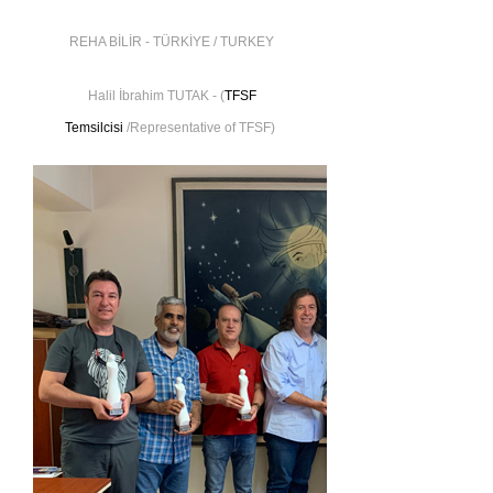
REHA BİLİR - TÜRKİYE / TURKEY
Halil İbrahim TUTAK - (
TFSF
Temsilcisi
/Representative of TFSF)