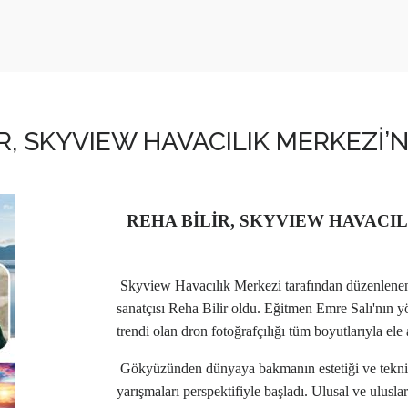
İR, SKYVIEW HAVACILIK MERKEZİ’
REHA BİLİR, SKYVIEW HAVACI
Skyview Havacılık Merkezi tarafından düzenlenen 
sanatçısı Reha Bilir oldu. Eğitmen Emre Salı'nın yö
trendi olan dron fotoğrafçılığı tüm boyutlarıyla ele 
Gökyüzünden dünyaya bakmanın estetiği ve teknik
yarışmaları perspektifiyle başladı. Ulusal ve ulusla