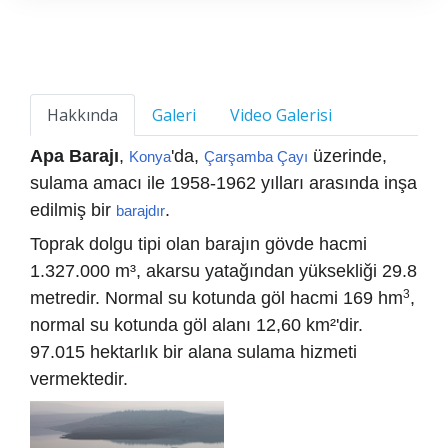
Hakkında
Galeri
Video Galerisi
Apa Barajı
,
'da,
üzerinde,
Konya
Çarşamba Çayı
sulama amacı ile 1958-1962 yılları arasında inşa
edilmiş bir
.
barajdır
Toprak dolgu tipi olan barajın gövde hacmi
1.327.000 m³, akarsu yatağından yüksekliği 29.8
3
metredir. Normal su kotunda göl hacmi 169 hm
,
normal su kotunda göl alanı 12,60 km²'dir.
97.015 hektarlık bir alana sulama hizmeti
vermektedir.