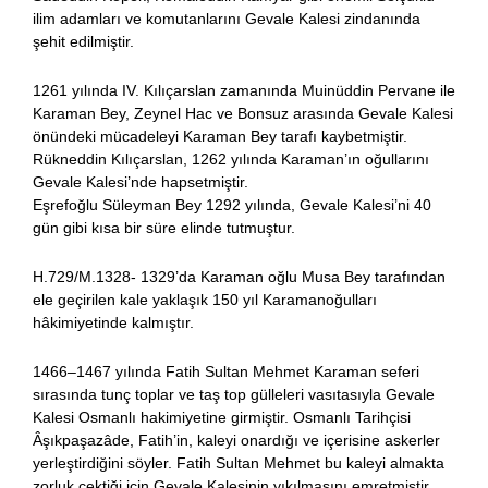
ilim adamları ve komutanlarını Gevale Kalesi zindanında
şehit edilmiştir.
1261 yılında IV. Kılıçarslan zamanında Muinüddin Pervane ile
Karaman Bey, Zeynel Hac ve Bonsuz arasında Gevale Kalesi
önündeki mücadeleyi Karaman Bey tarafı kaybetmiştir.
Rükneddin Kılıçarslan, 1262 yılında Karaman’ın oğullarını
Gevale Kalesi’nde hapsetmiştir.
Eşrefoğlu Süleyman Bey 1292 yılında, Gevale Kalesi’ni 40
gün gibi kısa bir süre elinde tutmuştur.
H.729/M.1328- 1329’da Karaman oğlu Musa Bey tarafından
ele geçirilen kale yaklaşık 150 yıl Karamanoğulları
hâkimiyetinde kalmıştır.
1466–1467 yılında Fatih Sultan Mehmet Karaman seferi
sırasında tunç toplar ve taş top gülleleri vasıtasıyla Gevale
Kalesi Osmanlı hakimiyetine girmiştir. Osmanlı Tarihçisi
Âşıkpaşazâde, Fatih’in, kaleyi onardığı ve içerisine askerler
yerleştirdiğini söyler. Fatih Sultan Mehmet bu kaleyi almakta
zorluk çektiği için Gevale Kalesinin yıkılmasını emretmiştir.