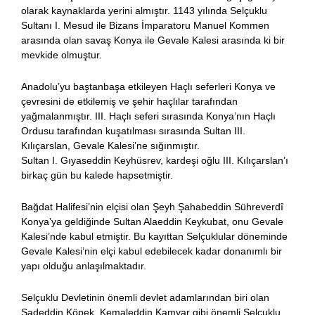
olarak kaynaklarda yerini almıştır. 1143 yılında Selçuklu
Sultanı I. Mesud ile Bizans İmparatoru Manuel Kommen
arasında olan savaş Konya ile Gevale Kalesi arasında ki bir
mevkide olmuştur.
Anadolu’yu baştanbaşa etkileyen Haçlı seferleri Konya ve
çevresini de etkilemiş ve şehir haçlılar tarafından
yağmalanmıştır. III. Haçlı seferi sırasında Konya’nın Haçlı
Ordusu tarafından kuşatılması sırasında Sultan III.
Kılıçarslan, Gevale Kalesi’ne sığınmıştır.
Sultan I. Gıyaseddin Keyhüsrev, kardeşi oğlu III. Kılıçarslan’ı
birkaç gün bu kalede hapsetmiştir.
Bağdat Halifesi’nin elçisi olan Şeyh Şahabeddin Sühreverdî
Konya’ya geldiğinde Sultan Alaeddin Keykubat, onu Gevale
Kalesi’nde kabul etmiştir. Bu kayıttan Selçuklular döneminde
Gevale Kalesi’nin elçi kabul edebilecek kadar donanımlı bir
yapı olduğu anlaşılmaktadır.
Selçuklu Devletinin önemli devlet adamlarından biri olan
Sadeddin Köpek, Kemaleddin Kamyar gibi önemli Selçuklu