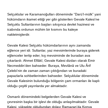
Selçuklular ve Karamanoğulları döneminde “Darü’l-mülk” yani
hükümdarın ikamet ettiği yer gibi gösterilen Gevale Kalesi’ne
Selçuklu Sultanlarının başları sıkışınca devlet hazinesi ve
icabında ordunun mühim bir kısmını bu kaleye
nakletmişlerdir.
Gevale Kalesi Selçuklu hükümdarlarının aynı zamanda
eğlence yeri idi. Sultanlar, yaz mevsimlerinde buraya giderek
eğlenceler tertip eder, kış mevsiminde de buradan ava
çıkarlardı. Ahmet Eflâkî, Gevale Kalesi dizdarı olarak Emir
Necmeddin’den bahseder. Buraya, Mevlânâ ve Ulu Ârif
Çelebi’nin de zaman zaman çıktığından ve buradaki
papazlarla sohbetlerinden bahseder. Selçuklular döneminde
Gevale Kalesinin bulunduğu bölgenin çam ormanları ile kaplı
olduğu çeşitli yayınlarda yer almaktadır.
Osmanlı dönemindeki belgelerden Gevale Kalesi ve
çevresinin başka bir işlevi de olduğu anlaşılmaktadır. Gevale
Kalesi, yüksekte olduğundan dolayı Ramazan’da Konya