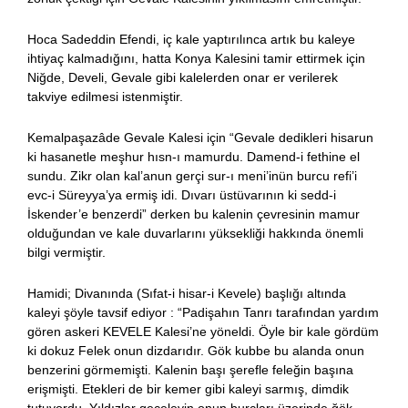
Hoca Sadeddin Efendi, iç kale yaptırılınca artık bu kaleye
ihtiyaç kalmadığını, hatta Konya Kalesini tamir ettirmek için
Niğde, Develi, Gevale gibi kalelerden onar er verilerek
takviye edilmesi istenmiştir.
Kemalpaşazâde Gevale Kalesi için “Gevale dedikleri hisarun
ki hasanetle meşhur hısn-ı mamurdu. Damend-i fethine el
sundu. Zikr olan kal’anun gerçi sur-ı meni’inün burcu refi’i
evc-i Süreyya’ya ermiş idi. Dıvarı üstüvarının ki sedd-i
İskender’e benzerdi” derken bu kalenin çevresinin mamur
olduğundan ve kale duvarlarını yüksekliği hakkında önemli
bilgi vermiştir.
Hamidi; Divanında (Sıfat-i hisar-i Kevele) başlığı altında
kaleyi şöyle tavsif ediyor : “Padişahın Tanrı tarafından yardım
gören askeri KEVELE Kalesi’ne yöneldi. Öyle bir kale gördüm
ki dokuz Felek onun dizdarıdır. Gök kubbe bu alanda onun
benzerini görmemişti. Kalenin başı şerefle feleğin başına
erişmişti. Etekleri de bir kemer gibi kaleyi sarmış, dimdik