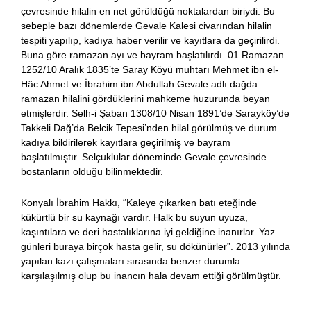
çevresinde hilalin en net görüldüğü noktalardan biriydi. Bu
sebeple bazı dönemlerde Gevale Kalesi civarından hilalin
tespiti yapılıp, kadıya haber verilir ve kayıtlara da geçirilirdi.
Buna göre ramazan ayı ve bayram başlatılırdı. 01 Ramazan
1252/10 Aralık 1835’te Saray Köyü muhtarı Mehmet ibn el-
Hâc Ahmet ve İbrahim ibn Abdullah Gevale adlı dağda
ramazan hilalini gördüklerini mahkeme huzurunda beyan
etmişlerdir. Selh-i Şaban 1308/10 Nisan 1891’de Sarayköy’de
Takkeli Dağ’da Belcik Tepesi’nden hilal görülmüş ve durum
kadıya bildirilerek kayıtlara geçirilmiş ve bayram
başlatılmıştır. Selçuklular döneminde Gevale çevresinde
bostanların olduğu bilinmektedir.
Konyalı İbrahim Hakkı, “Kaleye çıkarken batı eteğinde
kükürtlü bir su kaynağı vardır. Halk bu suyun uyuza,
kaşıntılara ve deri hastalıklarına iyi geldiğine inanırlar. Yaz
günleri buraya birçok hasta gelir, su dökünürler”. 2013 yılında
yapılan kazı çalışmaları sırasında benzer durumla
karşılaşılmış olup bu inancın hala devam ettiği görülmüştür.