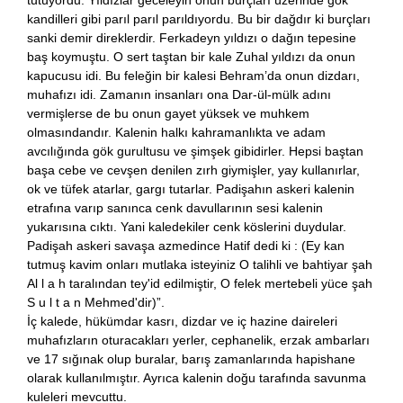
tutuyordu. Yıldızlar geceleyin onun burçları üzerinde ğök
kandilleri gibi parıl parıl parıldıyordu. Bu bir dağdır ki burçları
sanki demir direklerdir. Ferkadeyn yıldızı o dağın tepesine
baş koymuştu. O sert taştan bir kale Zuhal yıldızı da onun
kapucusu idi. Bu feleğin bir kalesi Behram’da onun dizdarı,
muhafızı idi. Zamanın insanları ona Dar-ül-mülk adını
vermişlerse de bu onun gayet yüksek ve muhkem
olmasındandır. Kalenin halkı kahramanlıkta ve adam
avcılığında gök gurultusu ve şimşek gibidirler. Hepsi baştan
başa cebe ve cevşen denilen zırh giymişler, yay kullanırlar,
ok ve tüfek atarlar, gargı tutarlar. Padişahın askeri kalenin
etrafına varıp sanınca cenk davullarının sesi kalenin
yukarısına cıktı. Yani kaledekiler cenk köslerini duydular.
Padişah askeri savaşa azmedince Hatif dedi ki : (Ey kan
tutmuş kavim onları mutlaka isteyiniz O talihli ve bahtiyar şah
Al l a h taralından tey'id edilmiştir, O felek mertebeli yüce şah
S u l t a n Mehmed'dir)”.
İç kalede, hükümdar kasrı, dizdar ve iç hazine daireleri
muhafızların oturacakları yerler, cephanelik, erzak ambarları
ve 17 sığınak olup buralar, barış zamanlarında hapishane
olarak kullanılmıştır. Ayrıca kalenin doğu tarafında savunma
kuleleri mevcuttu.