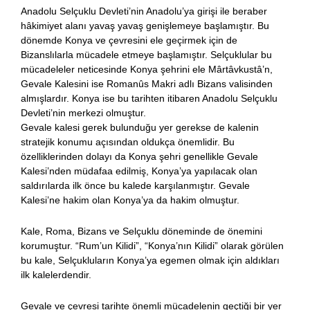
Anadolu Selçuklu Devleti’nin Anadolu’ya girişi ile beraber
hâkimiyet alanı yavaş yavaş genişlemeye başlamıştır. Bu
dönemde Konya ve çevresini ele geçirmek için de
Bizanslılarla mücadele etmeye başlamıştır. Selçuklular bu
mücadeleler neticesinde Konya şehrini ele Mârtâvkustâ’n,
Gevale Kalesini ise Romanûs Makri adlı Bizans valisinden
almışlardır. Konya ise bu tarihten itibaren Anadolu Selçuklu
Devleti’nin merkezi olmuştur.
Gevale kalesi gerek bulunduğu yer gerekse de kalenin
stratejik konumu açısından oldukça önemlidir. Bu
özelliklerinden dolayı da Konya şehri genellikle Gevale
Kalesi’nden müdafaa edilmiş, Konya’ya yapılacak olan
saldırılarda ilk önce bu kalede karşılanmıştır. Gevale
Kalesi’ne hakim olan Konya’ya da hakim olmuştur.
Kale, Roma, Bizans ve Selçuklu döneminde de önemini
korumuştur. “Rum’un Kilidi”, “Konya’nın Kilidi” olarak görülen
bu kale, Selçukluların Konya’ya egemen olmak için aldıkları
ilk kalelerdendir.
Gevale ve çevresi tarihte önemli mücadelenin geçtiği bir yer